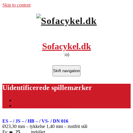
Skip to content
Sofacykel.dk
:o)
Skift navigation
Uidentificerede spillemærker
Forside
Uidentificerede spillemærker
ES – / JS – / HB – / VS- / DN 016
Ø23,30 mm – tykkelse 1,40 mm – rustfrit stål
Fs: ➨
25
indslået