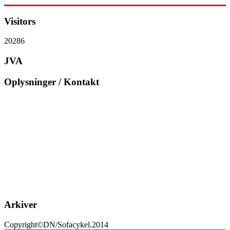
Visitors
20286
JVA
Oplysninger / Kontakt
Dette er en privat none profit hjemmeside.
Siden er et hobbyprojekt, indholdet er offentligt tilgængeligt, og må
på ingen måde udnyttes kommercielt.
Undlad venligst at kopiere sidens indhold såvel til eget, som til
andres brug. Udbred kendskabet til min side, og link til den, hvis
muligt.
Ejeren af denne side kan ikke drages til ansvar for fejlagtige data
eller mangler, enhver brug af websidens data sker på den enkelte
brugers eget ansvar.
Webmaster kan kontaktes på e-mail: jva@sofacykel.dk
Arkiver
Copyright©DN/Sofacykel.2014