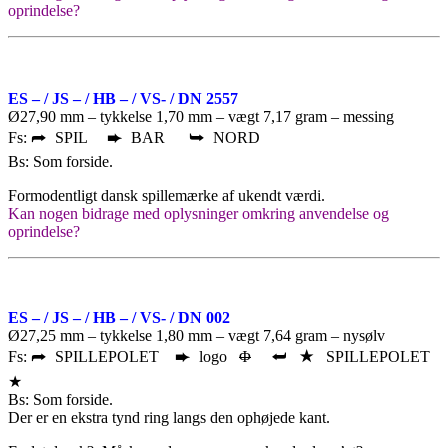
oprindelse?
ES – / JS – / HB – / VS- / DN 2557
Ø27,90 mm – tykkelse 1,70 mm – vægt 7,17 gram – messing
Fs: ⮫ SPIL ➨ BAR ⮩ NORD
Bs: Som forside.
Formodentligt dansk spillemærke af ukendt værdi.
Kan nogen bidrage med oplysninger omkring anvendelse og
oprindelse?
ES – / JS – / HB – / VS- / DN 002
Ø27,25 mm – tykkelse 1,80 mm – vægt 7,64 gram – nysølv
Fs: ⮫ SPILLEPOLET ➨ logo
Φ
⮨ ★ SPILLEPOLET
★
Bs: Som forside.
Der er en ekstra tynd ring langs den ophøjede kant.