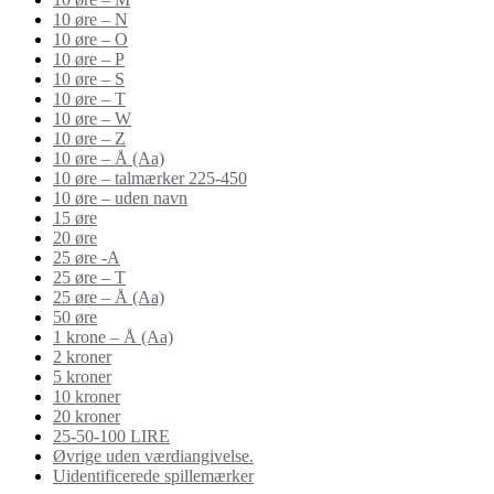
10 øre – N
10 øre – O
10 øre – P
10 øre – S
10 øre – T
10 øre – W
10 øre – Z
10 øre – Å (Aa)
10 øre – talmærker 225-450
10 øre – uden navn
15 øre
20 øre
25 øre -A
25 øre – T
25 øre – Å (Aa)
50 øre
1 krone – Å (Aa)
2 kroner
5 kroner
10 kroner
20 kroner
25-50-100 LIRE
Øvrige uden værdiangivelse.
Uidentificerede spillemærker