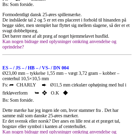
Bs: Som forside.
Formodentligt dansk 25-øres spillemærke.
De indslåede tal 2 og 5 er ret ens placeret i forhold til hinanden på
begge sider, men stemplet har flyttet sig mellem slagene, så der er et
svagt dobbeltpræg.
Det bærer mest af alt præg af noget hjemmelavet husflid.
Kan nogen bidrage med oplysninger omkring anvendelse og
oprindelse?
ES – / JS – / HB – / VS- / DN 004
Ø23,00 mm – tykkelse 1,55 mm – vægt 3,72 gram – kobber –
centerhul 10,5×10,5 mm
Fs: ⮫ CHARLY ➨ Ø11,5 mm cirkulær ophøjning med hul i
firkløverform ⮩ ❖ O.K ◆
Bs: Som forside.
Dette mærke har jeg ingen ide om, hvor stammer fra . Det har
samme mål som danske 25-øres mærker.
Er det svensk eller norsk? Der anes en lille rest at et præget tal,
bogstav eller symbol i kanten af centerhullet.
Kan nogen bidrage med oplysninger omkring anvendelse og