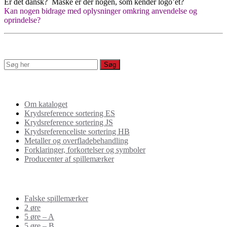
Er det dansk? Måske er der nogen, som kender logo’et?
Kan nogen bidrage med oplysninger omkring anvendelse og
oprindelse?
Værktøjskasse
Om kataloget
Krydsreference sortering ES
Krydsreference sortering JS
Krydsreferenceliste sortering HB
Metaller og overfladebehandling
Forklaringer, forkortelser og symboler
Producenter af spillemærker
Spillemærker
Falske spillemærker
2 øre
5 øre – A
5 øre – B